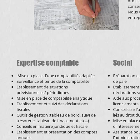
droit 
consei
Nous 
entrep
Expertise comptable
Social
Mise en place d'une comptabilité adaptée
Préparation et
Surveillance et tenue de la comptabilité
de paie
Etablissement de situations
Etablissement 
prévisionnelles/ périodiques
déclarations s
Mise en place de comptabilité analytique
Aide aux proc
Etablissement et suivi des déclarations
licenciements
fiscales
Conseils sur l
Outils de gestion (tableau de bord, suivi de
liés au droit du
trésorerie, tableau de finacement etc...)
Mise en place
Conseils en matière juridique et fiscale
d'intéressemen
Etablissement et présentation des comptes
Assistance pou
annuels
l'administratio